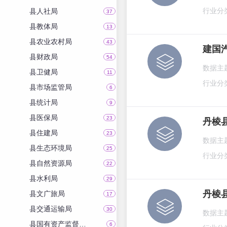
县人社局
行业分
37
县教体局
13
县农业农村局
43
建国
县财政局
54
数据主
县卫健局
11
行业分
县市场监管局
6
县统计局
9
县医保局
23
丹棱
县住建局
23
数据主
县生态环境局
25
行业分
县自然资源局
22
县水利局
29
丹棱
县文广旅局
17
县交通运输局
30
数据主
县国有资产监督管理局
6