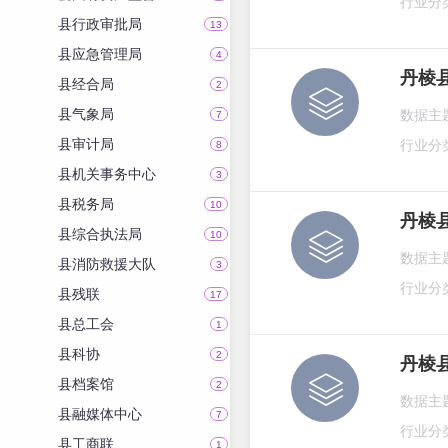
行业分
县行政审批局
13
县应急管理局
4
丹棱
县经合局
2
县气象局
数据主
7
县审计局
行业分
8
县机关事务中心
3
县税务局
10
丹棱
县综合执法局
10
数据主
县消防救援大队
3
行业分
县残联
17
县总工会
1
县科协
2
丹棱
县档案馆
2
数据主
县融媒体中心
7
行业分
县工商联
1