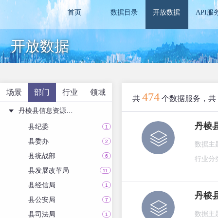
首页
数据目录
开放数据
API服
开放数据
场景
部门
行业
领域
474
共
个数据服务，共
丹棱县信息资源目录
丹棱
县纪委
1
县委办
2
数据主
县统战部
6
行业分
县发展改革局
11
县经信局
1
丹棱
县公安局
7
县司法局
数据主
1