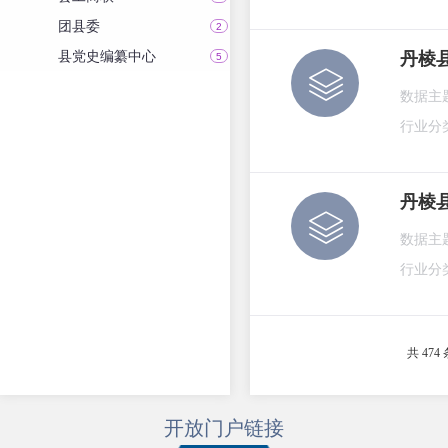
团县委
2
县党史编纂中心
丹棱
5
数据主
行业分
丹棱
数据主
行业分
共 474 
开放门户链接