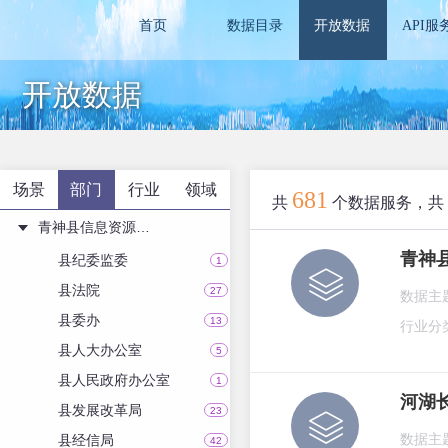
首页
数据目录
开放数据
API服
开放数据
场景
部门
行业
领域
681
共
个数据服务，共
青神县信息资源目录
青神
县纪委监委
1
县法院
27
数据主
县委办
13
行业分
县人大办公室
5
县人民政府办公室
1
河湖
县发展改革局
23
县经信局
数据主
42