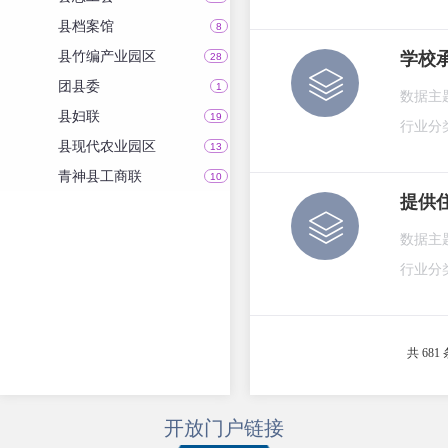
县档案馆
8
县竹编产业园区
学校
28
团县委
1
数据主
县妇联
19
行业分
县现代农业园区
13
青神县工商联
10
提供
数据主
行业分
共 681 
开放门户链接