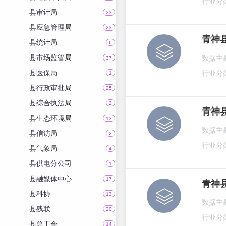
行业分
县审计局
23
县应急管理局
23
青神
县统计局
6
县市场监管局
数据主
37
县医保局
行业分
1
县行政审批局
25
县综合执法局
2
青神
县生态环境局
13
数据主
县信访局
2
行业分
县气象局
4
县供电分公司
1
县融媒体中心
17
青神
县科协
13
数据主
县残联
20
行业分
县总工会
14