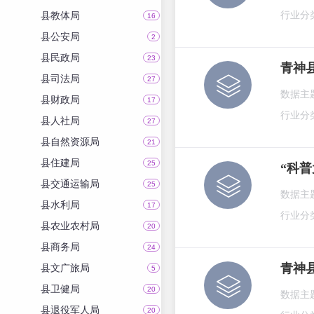
县教体局
行业分
16
县公安局
2
县民政局
23
青神
县司法局
27
数据主
县财政局
17
行业分
县人社局
27
县自然资源局
21
县住建局
25
“科
县交通运输局
25
数据主
县水利局
17
行业分
县农业农村局
20
县商务局
24
青神
县文广旅局
5
县卫健局
20
数据主
县退役军人局
20