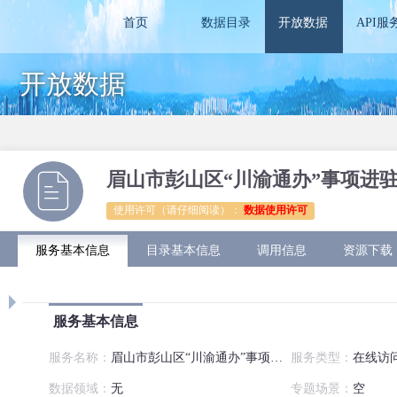
首页
数据目录
开放数据
API服
开放数据
眉山市彭山区“川渝通办”事项进
使用许可（请仔细阅读）：
数据使用许可
服务基本信息
目录基本信息
调用信息
资源下载
服务基本信息
服务名称：
眉山市彭山区“川渝通办”事项进驻专窗情况清单
服务类型：
在线访
数据领域：
无
专题场景：
空