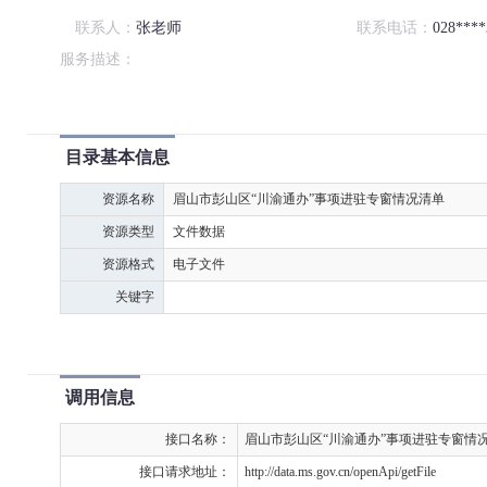
联系人：
张老师
联系电话：
028****
服务描述：
目录基本信息
资源名称
眉山市彭山区“川渝通办”事项进驻专窗情况清单
资源类型
文件数据
资源格式
电子文件
关键字
调用信息
接口名称：
眉山市彭山区“川渝通办”事项进驻专窗情
接口请求地址：
http://data.ms.gov.cn/openApi/getFile