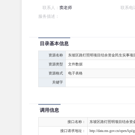
联系人：
窦老师
联系电
服务描述：
目录基本信息
资源名称
东坡区路灯照明项目结余资金民生实事项
资源类型
文件数据
资源格式
电子表格
关键字
调用信息
接口名称：
东坡区路灯照明项目结余资
接口请求地址：
http://data.ms.gov.cn/openApi/g