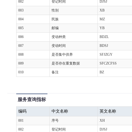
002
登记时间
DJSJ
003
性别
XB
004
民族
MZ
005
邮编
YB
006
变动种类
BDZL
007
变动时间
BDSJ
008
是否集中供养
SFJZGY
009
是否存在重复数据
SFCZCFSS
010
备注
BZ
服务查询指标
编码
中文名称
英文名称
001
序号
XH
002
登记时间
DJSJ