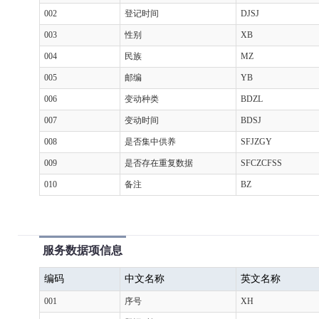
002
登记时间
DJSJ
003
性别
XB
004
民族
MZ
005
邮编
YB
006
变动种类
BDZL
007
变动时间
BDSJ
008
是否集中供养
SFJZGY
009
是否存在重复数据
SFCZCFSS
010
备注
BZ
服务数据项信息
编码
中文名称
英文名称
001
序号
XH