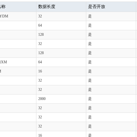
名称
数据长度
是否开放
XYDM
32
是
64
是
128
是
32
是
128
是
RXM
64
是
M
16
是
32
是
32
是
2000
是
32
是
32
是
32
是
16
是