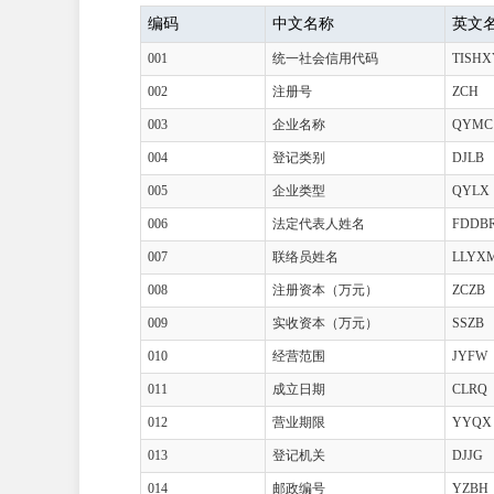
编码
中文名称
英文
001
统一社会信用代码
TISH
002
注册号
ZCH
003
企业名称
QYMC
004
登记类别
DJLB
005
企业类型
QYLX
006
法定代表人姓名
FDDB
007
联络员姓名
LLYX
008
注册资本（万元）
ZCZB
009
实收资本（万元）
SSZB
010
经营范围
JYFW
011
成立日期
CLRQ
012
营业期限
YYQX
013
登记机关
DJJG
014
邮政编号
YZBH