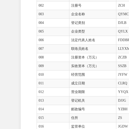
002
注册号
ZCH
003
企业名称
QYMC
004
登记类别
DJLB
005
企业类型
QYLX
006
法定代表人姓名
FDDB
007
联络员姓名
LLYX
008
注册资本（万元）
ZCZB
009
实收资本（万元）
SSZB
010
经营范围
JYFW
011
成立日期
CLRQ
012
营业期限
YYQX
013
登记机关
DJJG
014
邮政编号
YZBH
015
住所
ZS
016
监管单位
JGDW