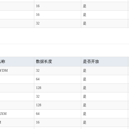
16
是
16
是
32
是
名称
数据长度
是否开放
XYDM
32
是
64
是
128
是
32
是
128
是
RXM
64
是
M
16
是