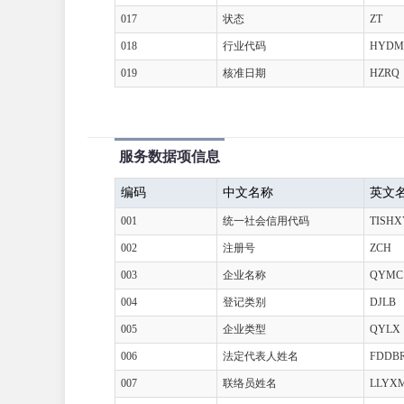
017
状态
ZT
018
行业代码
HYDM
019
核准日期
HZRQ
服务数据项信息
编码
中文名称
英文
001
统一社会信用代码
TISH
002
注册号
ZCH
003
企业名称
QYMC
004
登记类别
DJLB
005
企业类型
QYLX
006
法定代表人姓名
FDDB
007
联络员姓名
LLYX