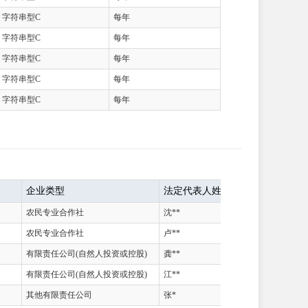
字符串型C
每年
字符串型C
每年
字符串型C
每年
字符串型C
每年
字符串型C
每年
企业类型
法定代表人姓名
农民专业合作社
沈**
谢
农民专业合作社
卢**
卢
有限责任公司(自然人投资或控股)
龚**
龚
有限责任公司(自然人投资或控股)
江**
周
其他有限责任公司
张*
郭