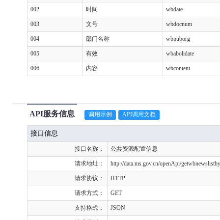
002
时间
wbdate
003
文号
wbdocnum
004
部门名称
wbpuborg
005
有效
wbabolidate
006
内容
wbcontent
API服务信息
调用示例
API调用文档
接口信息
接口名称：
公共资源配置信息
请求地址：
http://data.ms.gov.cn/openApi/getwbnewslistb
请求协议：
HTTP
请求方式：
GET
支持格式：
JSON