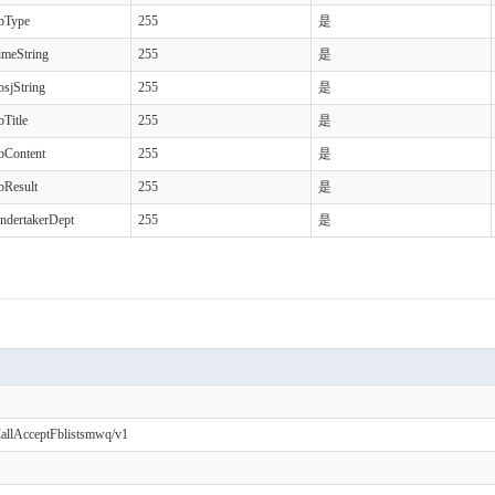
bType
255
是
imeString
255
是
bsjString
255
是
bTitle
255
是
bContent
255
是
bResult
255
是
ndertakerDept
255
是
/CallAcceptFblistsmwq/v1