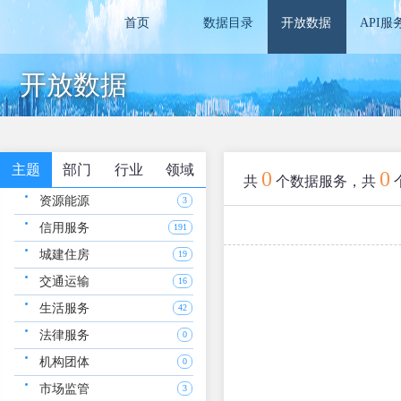
首页
数据目录
开放数据
API服
开放数据
主题
部门
行业
领域
0
0
共
个数据服务，共
资源能源
3
信用服务
191
城建住房
19
交通运输
16
生活服务
42
法律服务
0
机构团体
0
市场监管
3