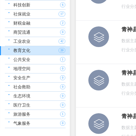
科技创新
6
行业分
社保就业
17
财税金融
2
青神
商贸流通
0
数据主
工业农业
42
行业分
教育文化
20
公共安全
1
地理空间
0
青神
安全生产
0
数据主
社会救助
0
行业分
生态环境
0
医疗卫生
0
旅游服务
1
青神
气象服务
0
数据主