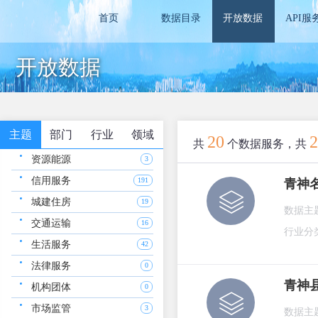
首页
数据目录
开放数据
API服
开放数据
主题
部门
行业
领域
20
2
共
个数据服务，共
资源能源
3
信用服务
191
青神
城建住房
19
数据主
交通运输
16
行业分
生活服务
42
法律服务
0
青神
机构团体
0
市场监管
3
数据主