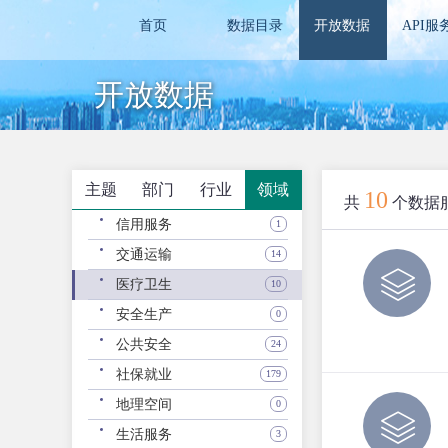
首页
数据目录
开放数据
API服
开放数据
主题
部门
行业
领域
10
共
个数据
信用服务
1
交通运输
14
医疗卫生
10
安全生产
0
公共安全
24
社保就业
179
地理空间
0
生活服务
3