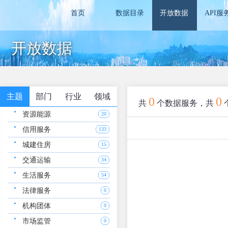
首页
数据目录
开放数据
API服
开放数据
主题
部门
行业
领域
0
0
共
个数据服务，共
资源能源
20
信用服务
133
城建住房
15
交通运输
34
生活服务
54
法律服务
0
机构团体
0
市场监管
0