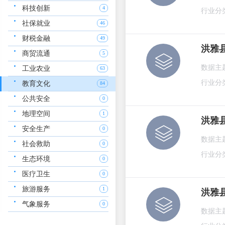
科技创新
4
行业分
社保就业
46
财税金融
49
洪雅
商贸流通
5
数据主
工业农业
63
行业分
教育文化
84
公共安全
0
地理空间
1
洪雅
安全生产
0
数据主
社会救助
0
行业分
生态环境
0
医疗卫生
0
旅游服务
1
洪雅
气象服务
0
数据主