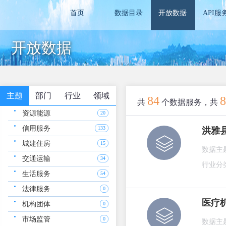
首页
数据目录
开放数据
API服
开放数据
主题
部门
行业
领域
84
8
共
个数据服务，共
资源能源
20
信用服务
133
洪雅
城建住房
15
数据主
交通运输
34
行业分
生活服务
54
法律服务
0
医疗
机构团体
0
市场监管
0
数据主