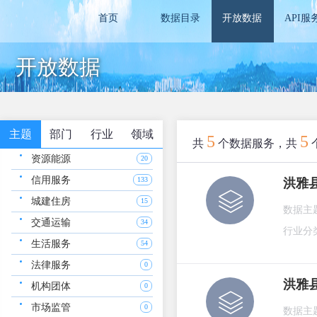
首页
数据目录
开放数据
API服
开放数据
主题
部门
行业
领域
5
5
共
个数据服务，共
资源能源
20
信用服务
133
洪雅
城建住房
15
数据主
交通运输
34
行业分
生活服务
54
法律服务
0
洪雅
机构团体
0
市场监管
0
数据主