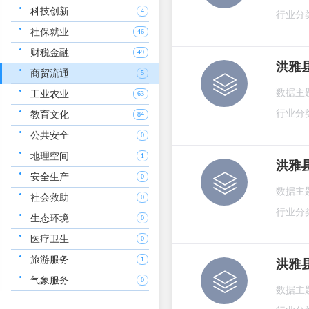
科技创新
4
行业分
社保就业
46
财税金融
49
洪雅
商贸流通
5
数据主
工业农业
63
行业分
教育文化
84
公共安全
0
地理空间
1
洪雅
安全生产
0
数据主
社会救助
0
行业分
生态环境
0
医疗卫生
0
旅游服务
1
洪雅
气象服务
0
数据主