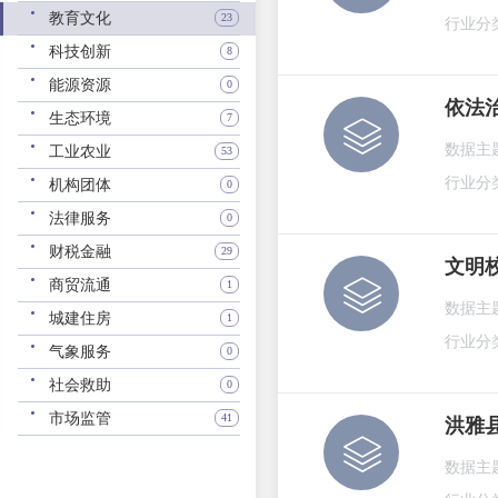
教育文化
23
行业分
科技创新
8
能源资源
0
依法
生态环境
7
数据主
工业农业
53
行业分
机构团体
0
法律服务
0
财税金融
29
文明
商贸流通
1
数据主
城建住房
1
行业分
气象服务
0
社会救助
0
市场监管
41
洪雅
数据主