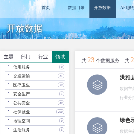
首页
数据目录
开放数据
API服
开放数据
主题
部门
行业
领域
23
2
共
个数据服务，共
信用服务
0
交通运输
21
洪雅
医疗卫生
19
数据主
安全生产
1
行业分
公共安全
39
社保就业
260
绿色
地理空间
0
生活服务
5
数据主