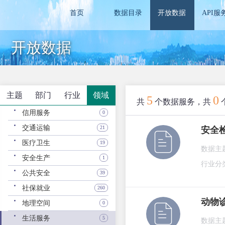
首页
数据目录
开放数据
API服
开放数据
主题
部门
行业
领域
5
0
共
个数据服务，共
信用服务
0
交通运输
21
安全
医疗卫生
19
数据主
安全生产
1
行业分
公共安全
39
社保就业
260
动物
地理空间
0
生活服务
5
数据主