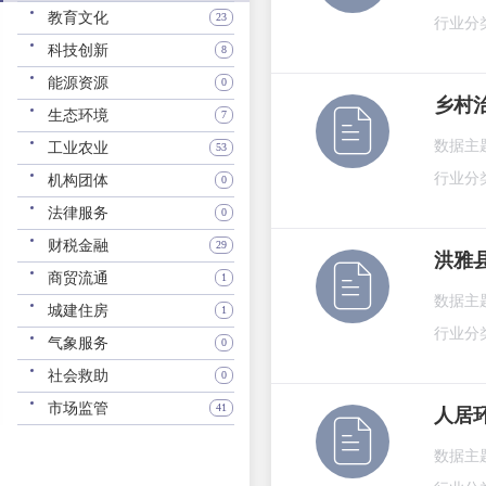
教育文化
23
行业分
科技创新
8
能源资源
0
乡村
生态环境
7
数据主
工业农业
53
行业分
机构团体
0
法律服务
0
财税金融
29
洪雅
商贸流通
1
数据主
城建住房
1
行业分
气象服务
0
社会救助
0
市场监管
41
人居
数据主