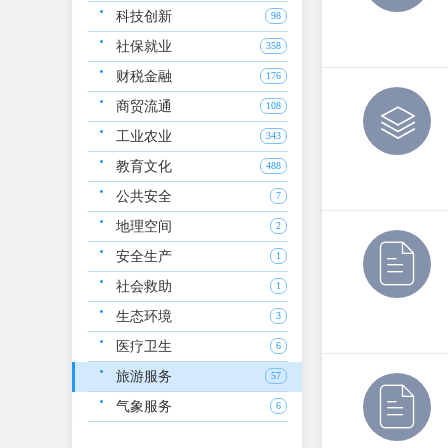
科技创新
98
社保就业
358
财税金融
176
商贸流通
108
工业农业
343
教育文化
488
公共安全
7
地理空间
2
安全生产
1
社会救助
1
生态环境
3
医疗卫生
6
旅游服务
57
气象服务
6