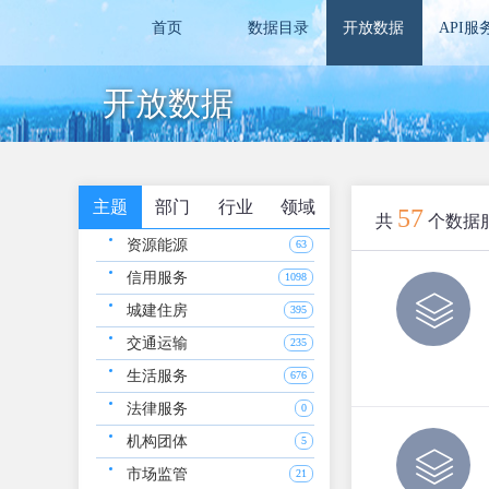
首页
数据目录
开放数据
API服
开放数据
主题
部门
行业
领域
57
共
个数据
资源能源
63
信用服务
1098
城建住房
395
交通运输
235
生活服务
676
法律服务
0
机构团体
5
市场监管
21