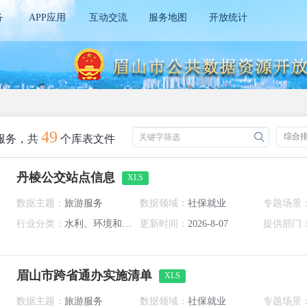
务
APP应用
互动交流
服务地图
开放统计
49
综合
关键字筛选
服务，共
个库表文件
丹棱公交站点信息
XLS
数据主题：
旅游服务
数据领域：
社保就业
专题场景
行业分类：
水利、环境和公共设施管理业
更新时间：
2026-8-07
提供部门
眉山市跨省通办实施清单
XLS
数据主题：
旅游服务
数据领域：
社保就业
专题场景