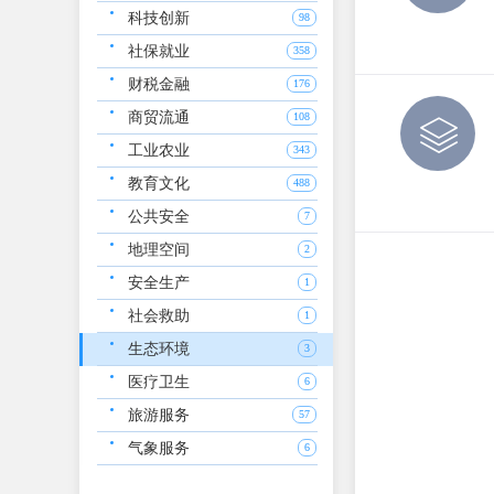
科技创新
98
社保就业
358
财税金融
176
商贸流通
108
工业农业
343
教育文化
488
公共安全
7
地理空间
2
安全生产
1
社会救助
1
生态环境
3
医疗卫生
6
旅游服务
57
气象服务
6