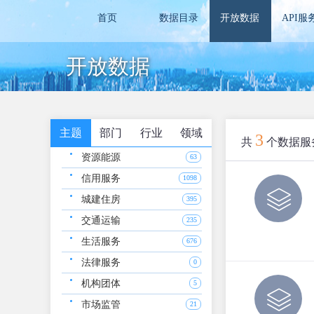
首页
数据目录
开放数据
API服
开放数据
主题
部门
行业
领域
3
共
个数据服
资源能源
63
信用服务
1098
城建住房
395
交通运输
235
生活服务
676
法律服务
0
机构团体
5
市场监管
21