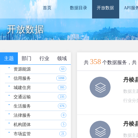
首页
数据目录
开放数据
API服
开放数据
主题
部门
行业
领域
358
共
个数据服务，共
资源能源
63
信用服务
1098
丹棱
城建住房
395
数据主
交通运输
235
行业分
生活服务
676
法律服务
0
丹棱
机构团体
5
市场监管
21
数据主