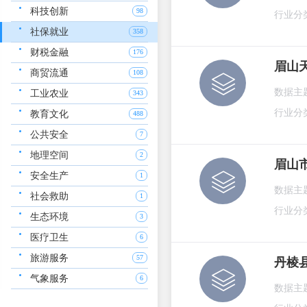
科技创新
98
行业分
社保就业
358
财税金融
176
眉山
商贸流通
108
数据主
工业农业
343
行业分
教育文化
488
公共安全
7
地理空间
2
眉山
安全生产
1
数据主
社会救助
1
行业分
生态环境
3
医疗卫生
6
旅游服务
57
丹棱
气象服务
6
数据主