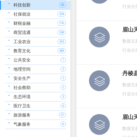
科技创新
98
行业分
社保就业
358
财税金融
176
眉山
商贸流通
108
数据主
工业农业
343
行业分
教育文化
488
公共安全
7
地理空间
2
丹棱
安全生产
1
数据主
社会救助
1
行业分
生态环境
3
医疗卫生
6
旅游服务
57
眉山
气象服务
6
数据主