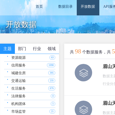
首页
数据目录
开放数据
API服
开放数据
主题
部门
行业
领域
98
5
共
个数据服务，共
资源能源
63
信用服务
1098
眉山
城建住房
395
数据主
交通运输
235
行业分
生活服务
676
法律服务
0
眉山
机构团体
5
市场监管
21
数据主